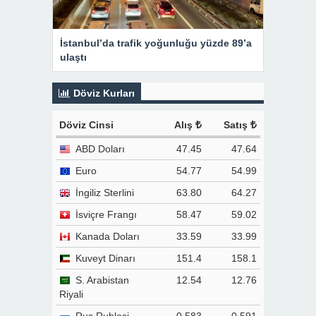
İstanbul’da trafik yoğunluğu yüzde 89’a
ulaştı
Döviz Kurları
Döviz Cinsi
Alış
Satış
ABD Doları
47.45
47.64
Euro
54.77
54.99
İngiliz Sterlini
63.80
64.27
İsviçre Frangı
58.47
59.02
Kanada Doları
33.59
33.99
Kuveyt Dinarı
151.4
158.1
S. Arabistan
12.54
12.76
Riyali
Rus Rublesi
0.583
0.591