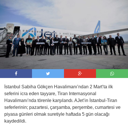
09:00 -
AJet, İstanbul ve Ankara’dan Tiran’a
sefer başlattı
İstanbul Sabiha Gökçen Havalimanı’ndan 2 Mart’ta ilk
seferini icra eden tayyare, Tiran Internasyonal
Havalimanı’nda törenle karşılandı. AJet’in İstanbul-Tiran
seferlerinin; pazartesi, çarşamba, perşembe, cumartesi ve
piyasa günleri olmak suretiyle haftada 5 gün olacağı
kaydedildi.