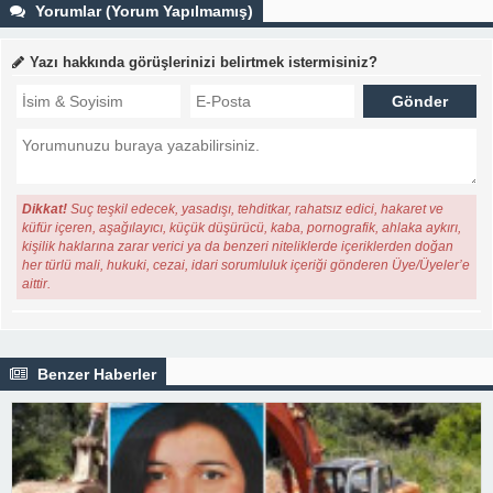
Yorumlar (Yorum Yapılmamış)
Yazı hakkında görüşlerinizi belirtmek istermisiniz?
Dikkat!
Suç teşkil edecek, yasadışı, tehditkar, rahatsız edici, hakaret ve
küfür içeren, aşağılayıcı, küçük düşürücü, kaba, pornografik, ahlaka aykırı,
kişilik haklarına zarar verici ya da benzeri niteliklerde içeriklerden doğan
her türlü mali, hukuki, cezai, idari sorumluluk içeriği gönderen Üye/Üyeler’e
aittir.
Benzer Haberler