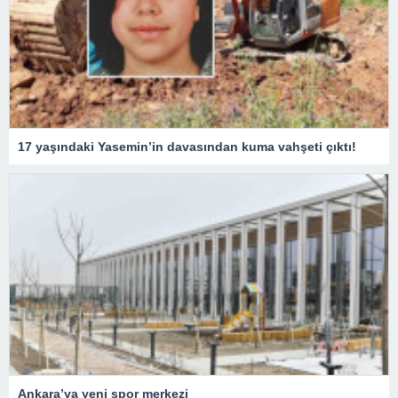
17 yaşındaki Yasemin’in davasından kuma vahşeti çıktı!
Ankara’ya yeni spor merkezi