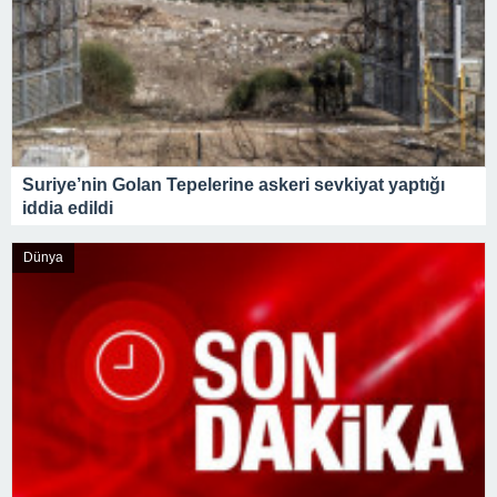
09:00 -
AJet, İstanbul ve Ankara’dan Tiran’a
sefer başlattı
Suriye’nin Golan Tepelerine askeri sevkiyat yaptığı
iddia edildi
Dünya