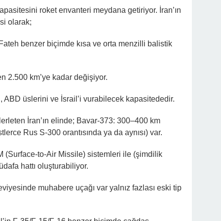
pasitesini roket envanteri meydana getiriyor. İran’ın
si olarak;
ateh benzer biçimde kısa ve orta menzilli balistik
en 2.500 km’ye kadar değişiyor.
i, ABD üslerini ve İsrail’i vurabilecek kapasitededir.
lerleten İran’ın elinde; Bavar-373: 300–400 km
tlerce Rus S-300 orantısında ya da aynısı) var.
(Surface-to-Air Missile) sistemleri ile (şimdilik
afa hattı oluşturabiliyor.
eviyesinde muhabere uçağı var yalnız fazlası eski tip