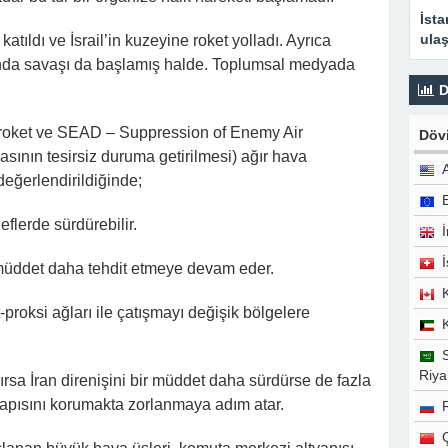
İsta
ulaş
ıldı ve İsrail’in kuzeyine roket yolladı. Ayrıca
ganda savaşı da başlamış halde. Toplumsal medyada
D
 roket ve SEAD – Suppression of Enemy Air
Dövi
nın tesirsiz duruma getirilmesi) ağır hava
değerlendirildiğinde;
eflerde sürdürebilir.
İ
 müddet daha tehdit etmeye devam eder.
proksi ağları ile çatışmayı değişik bölgelere
Riyal
ırsa İran direnişini bir müddet daha sürdürse de fazla
yapısını korumakta zorlanmaya adım atar.