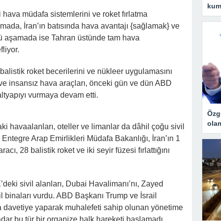
kuma
i hava müdafa sistemlerini ve roket fırlatma
amada, İran’ın batısında hava avantajı {sağlamak} ve
ü aşamada ise Tahran üstünde tam hava
liyor.
 balistik roket becerilerini ve nükleer uygulamasını
i ve insansız hava araçları, önceki gün ve dün ABD
 altyapıyı vurmaya devam etti.
Özg
ola
havaalanları, oteller ve limanlar da dâhil çoğu sivil
Entegre Arap Emirlikleri Müdafa Bakanlığı, İran’ın 1
ı, 28 balistik roket ve iki seyir füzesi fırlattığını
’deki sivil alanları, Dubai Havalimanı’nı, Zayed
l binaları vurdu. ABD Başkanı Trump ve İsrail
 davetiye yaparak muhalefeti sahip olunan yönetime
dar bu tür bir organize halk hareketi başlamadı.