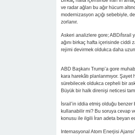
Birkaç hafta içerisinde İran’ın am
ve radar ağları bu ağır hücum altınd
modernizasyon açığı sebebiyle, dev
zorlanır.
Askeri analizlere gore; ABD/İsrail
ağını birkaç hafta içerisinde ciddi 
rejimi devirmek oldukca daha uzun, r
ABD Başkanı Trump’a gore muhabere
kara harekâtı planlanmıyor. Şayet 
sürebilecek oldukca cepheli bir as
Büyük bir halk direnişi neticesi tam
İsrail’in iddia etmiş olduğu benzer 
kullanabilir mi? Bu soruya cevap v
konusu ile ilgili İran adeta beyan e
Internasyonal Atom Enerjisi Ajansı