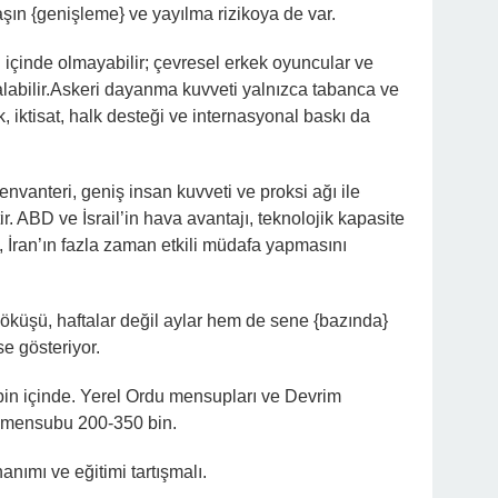
aşın {genişleme} ve yayılma rizikoya de var.
içinde olmayabilir; çevresel erkek oyuncular ve
alabilir.Askeri dayanma kuvveti yalnızca tabanca ve
ik, iktisat, halk desteği ve internasyonal baskı da
 envanteri, geniş insan kuvveti ve proksi ağı ile
ir. ABD ve İsrail’in hava avantajı, teknolojik kapasite
, İran’ın fazla zaman etkili müdafa yapmasını
öküşü, haftalar değil aylar hem de sene {bazında}
e gösteriyor.
bin içinde. Yerel Ordu mensupları ve Devrim
k mensubu 200-350 bin.
anımı ve eğitimi tartışmalı.