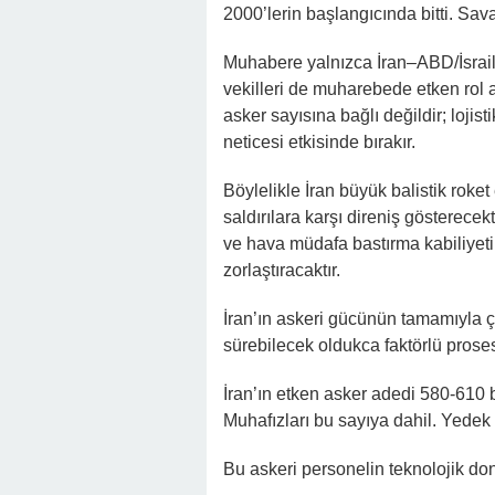
2000’lerin başlangıcında bitti. Sav
Muhabere yalnızca İran–ABD/İsrail 
vekilleri de muharebede etken rol 
asker sayısına bağlı değildir; lojist
neticesi etkisinde bırakır.
Böylelikle İran büyük balistik roket
saldırılara karşı direniş gösterecekt
ve hava müdafa bastırma kabiliyeti
zorlaştıracaktır.
İran’ın askeri gücünün tamamıyla ç
sürebilecek oldukca faktörlü proses
İran’ın etken asker adedi 580-610 
Muhafızları bu sayıya dahil. Yede
Bu askeri personelin teknolojik don