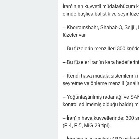
İran’ın en kuvvetli müdafa/hücum ka
elinde başlıca balistik ve seyir füze
– Khorramshahr, Shahab-3, Sejjil, F
füzeler var.
– Bu füzelerin menzilleri 300 km’d
– Bu füzeler İran’ın kara hedeflerin
– Kendi hava müdafa sistemlerini i
seyretme ve önleme menzili (analis
– Yoğunlaştırılmış radar ağı ve SAM 
kontrol edilmemiş olduğu halde) müd
– İran’ın hava kuvvetlerinde; 300 s
(F-4, F-5, MiG-29 tipi).