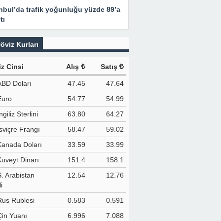
nbul’da trafik yoğunluğu yüzde 89’a
tı
öviz Kurları
z Cinsi
Alış
Satış
ABD Doları
47.45
47.64
Euro
54.77
54.99
ngiliz Sterlini
63.80
64.27
İsviçre Frangı
58.47
59.02
Kanada Doları
33.59
33.99
Kuveyt Dinarı
151.4
158.1
S. Arabistan
12.54
12.76
i
Rus Rublesi
0.583
0.591
Çin Yuanı
6.996
7.088