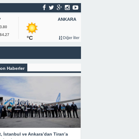
ANKARA
P
3.80
64.27
°C
Diğer İller
on Haberler
, İstanbul ve Ankara’dan Tiran’a