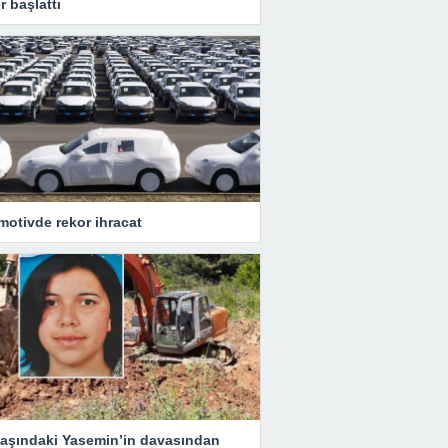
r başlattı
motivde rekor ihracat
yaşındaki Yasemin’in davasından