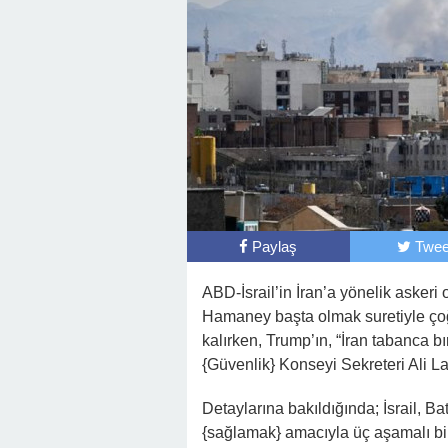
Paylaş
Twee
ABD-İsrail’in İran’a yönelik askeri 
Hamaney başta olmak suretiyle ço
kalırken, Trump’ın, “İran tabanca b
{Güvenlik} Konseyi Sekreteri Ali La
Detaylarına bakıldığında; İsrail, B
{sağlamak} amacıyla üç aşamalı bir 