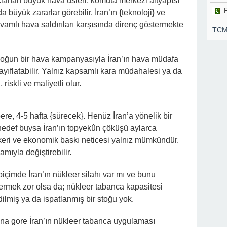
açlanan büyük hava üsleri, komuta merkezi altyapısı
a büyük zararlar görebilir. İran’ın {teknoloji} ve
amlı hava saldırıları karşısında direnç göstermekte
TCMB
 yoğun bir hava kampanyasıyla İran’ın hava müdafa
zayıflatabilir. Yalnız kapsamlı kara müdahalesi ya da
iskli ve maliyetli olur.
, 4-5 hafta {sürecek}. Henüz İran’a yönelik bir
hedef buysa İran’ın topyekûn çöküşü aylarca
keri ve ekonomik baskı neticesi yalnız mümkündür.
amıyla değiştirebilir.
biçimde İran’ın nükleer silahı var mı ve bunu
ermek zor olsa da; nükleer tabanca kapasitesi
dilmiş ya da ispatlanmış bir stoğu yok.
’na gore İran’ın nükleer tabanca uygulaması