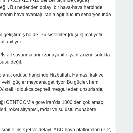
ail’in F-35/F-15/F-16 benzer biçimde çağdaş
değil. Bu nedenden dolayı bir hava-hava harbinde
üşmanın hava avantajı İran’a ağır hücum senaryosunda
n geliştirmiş halde. Bu sistemler {düşük} maliyetli
llanılıyor.
srail savunmalarını zorlayabilir; yalnız uzun solukta
susu değil.
t olarak ordusu haricinde Hizbullah, Hamas, Irak ve
e vekil güçler meydana getiriyor. Bu güçler, hem
/İsrail’i oldukca cepheli meşgul eden unsurlardır.
ığı CENTCOM’a gore İran’da 1000’den çok amaç
eri, roket altyapısı, radar ve su üstü muhabere
rail’e ilişik jet ve detaylı ABD hava platformları (B-2,