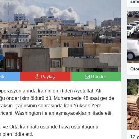
sefe
Oto
tle
Paylaş
Gönder
operasyonlarında İran’ın dini lideri Ayetullah Ali
ğu önder isim öldürüldü. Muharebede 48 saat geride
ıraksın” çağrısının sonrasında İran Yüksek Yerel
ricani, Washington ile anlaşmayacaklarını ifade etti.
atı ve Orta İran hattı üstünde hava üstünlüğünü
plan iddia etti.
17 