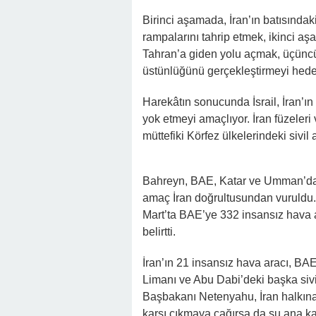
Birinci aşamada, İran’ın batısındak
rampalarını tahrip etmek, ikinci aş
Tahran’a giden yolu açmak, üçünc
üstünlüğünü gerçekleştirmeyi hedef
Harekâtın sonucunda İsrail, İran’ın
yok etmeyi amaçlıyor. İran füzeler
müttefiki Körfez ülkelerindeki sivil
Bahreyn, BAE, Katar ve Umman’daki 
amaç İran doğrultusundan vuruldu. 
Mart’ta BAE’ye 332 insansız hava arac
belirtti.
İran’ın 21 insansız hava aracı, BAE
Limanı ve Abu Dabi’deki başka sivi
Başbakanı Netenyahu, İran halkına
karşı çıkmaya çağırsa da şu ana ka