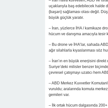
– İran hava kuvvetleri; ABD ve İsr
uçaklarıyla baş edebilecek halde 
{başarı} sağlaması olası değil. D
büyük güçlük yaratır.
– İran, yüzlerce İHA / kamikaze dro
hücum ve danışma amacıyla tesir ku
– Bu drone ve İHA’lar, sahada ABD/İ
ağır silahlarla kıyaslanması söz hu
– İran’ın en büyük enerjisini direk
Suriye’deki milisler benzer biçimd
çevresel çatışmayı uzatıcı hem ABD
– ABD Merkez Kuvvetler Komutanl
vuruldu; aralarında komuta merkezl
gemileri var.
– İlk ortak hücum dalgasında 200+ İs