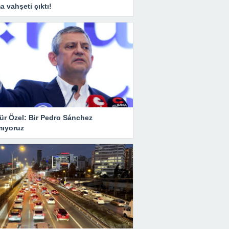
 vahşeti çıktı!
ür Özel: Bir Pedro Sánchez
mıyoruz