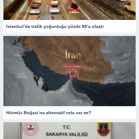
İstanbul’da trafik yoğunluğu yüzde 89’a ulaştı
Hürmüz Boğazı’na alternatif rota var mı?