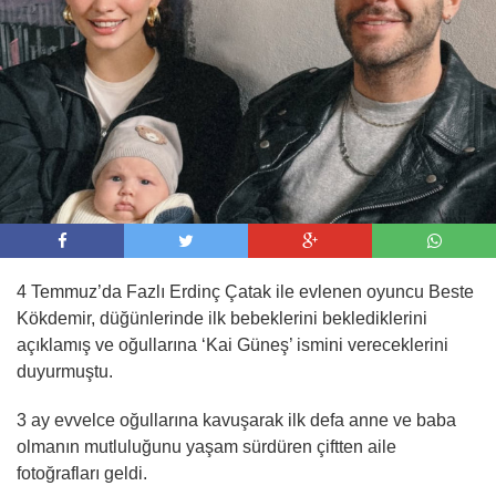
09:00 -
AJet, İstanbul ve Ankara’dan Tiran’a
sefer başlattı
4 Temmuz’da Fazlı Erdinç Çatak ile evlenen oyuncu Beste
Kökdemir, düğünlerinde ilk bebeklerini beklediklerini
açıklamış ve oğullarına ‘Kai Güneş’ ismini vereceklerini
duyurmuştu.
3 ay evvelce oğullarına kavuşarak ilk defa anne ve baba
olmanın mutluluğunu yaşam sürdüren çiftten aile
fotoğrafları geldi.