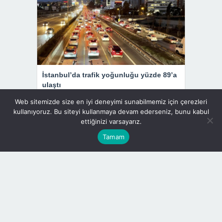
İstanbul’da trafik yoğunluğu yüzde 89’a
ulaştı
Web sitemizde size en iyi deneyimi sunabilmemiz için çerezleri
Döviz Kurları
kullanıyoruz. Bu siteyi kullanmaya devam ederseniz, bunu kabul
ettiğinizi varsayarız.
Döviz Cinsi
Alış
Satış
Tamam
ABD Doları
47.45
47.64
Euro
54.77
54.99
İngiliz Sterlini
63.80
64.27
İsviçre Frangı
58.47
59.02
Kanada Doları
33.59
33.99