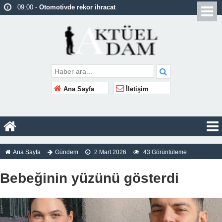
09:00 -
Otomotivde rekor ihracat
09:00 -
17 yaşındaki Yasemin’in davasından
kuma vahşeti çıktı!
09:00 -
Özgür Özel: Bir Pedro Sánchez
olamıyoruz
08:59 -
İstanbul’da trafik yoğunluğu yüzde 89’a
Ana Sayfa
İletişim
ulaştı
08:59 -
Hürmüz Boğazı’na alternatif rota var mı?
08:59 -
Sakarya’da uyuşturucu operasyonu: 2
tutuklama
Ana Sayfa
Gündem
2 Mart 2026
43 Görüntüleme
08:59 -
Ankara’ya yeni spor merkezi
08:58 -
Finlandiya, nükleer silah ithalatına izin
Bebeğinin yüzünü gösterdi
verecek
08:58 -
ABD İç Güvenlik Bakanı görevinden
ayrılacak