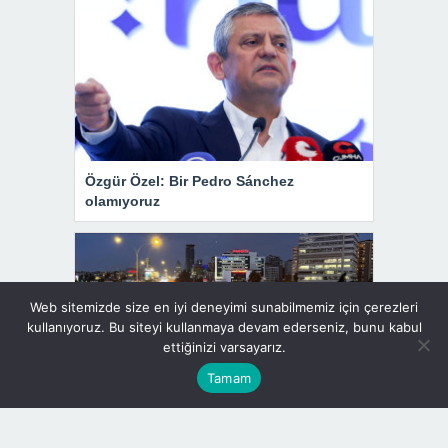
Özgür Özel: Bir Pedro Sánchez
olamıyoruz
Web sitemizde size en iyi deneyimi sunabilmemiz için çerezleri
kullanıyoruz. Bu siteyi kullanmaya devam ederseniz, bunu kabul
ettiğinizi varsayarız.
Tamam
İstanbul’da trafik yoğunluğu yüzde 89’a
ulaştı