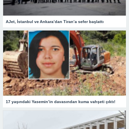
AJet, İstanbul ve Ankara’dan Tiran’a sefer başlattı
17 yaşındaki Yasemin’in davasından kuma vahşeti çıktı!