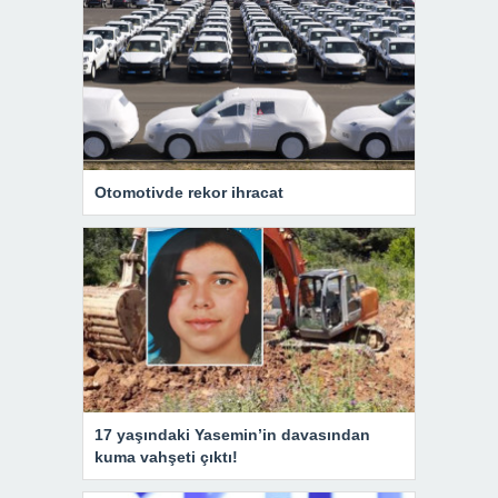
Otomotivde rekor ihracat
17 yaşındaki Yasemin’in davasından
kuma vahşeti çıktı!