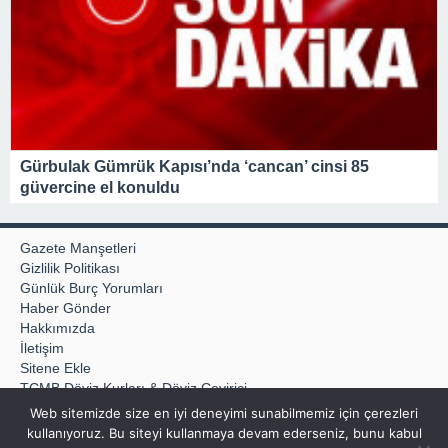
09:00 -
AJet, İstanbul ve Ankara’dan Tiran’a
sefer başlattı
Gürbulak Gümrük Kapısı’nda ‘cancan’ cinsi 85
güvercine el konuldu
Gazete Manşetleri
Gizlilik Politikası
Günlük Burç Yorumları
Haber Gönder
Hakkımızda
İletişim
Sitene Ekle
TCMB Döviz Kurları & Döviz Çevirici
Tüm Manşetler
Web sitemizde size en iyi deneyimi sunabilmemiz için çerezleri
Tüm Yazarlar
kullanıyoruz. Bu siteyi kullanmaya devam ederseniz, bunu kabul