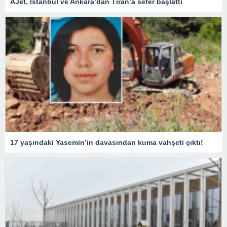
AJet, İstanbul ve Ankara’dan Tiran’a sefer başlattı
17 yaşındaki Yasemin’in davasından kuma vahşeti çıktı!