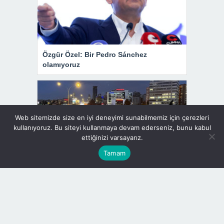
Özgür Özel: Bir Pedro Sánchez
olamıyoruz
Web sitemizde size en iyi deneyimi sunabilmemiz için çerezleri
kullanıyoruz. Bu siteyi kullanmaya devam ederseniz, bunu kabul
ettiğinizi varsayarız.
Tamam
İstanbul’da trafik yoğunluğu yüzde 89’a
ulaştı
Döviz Kurları