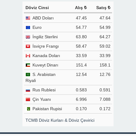
Döviz Cinsi
Alış
Satış
ABD Doları
47.45
47.64
Euro
54.77
54.99
İngiliz Sterlini
63.80
64.27
İsviçre Frangı
58.47
59.02
Kanada Doları
33.59
33.99
Kuveyt Dinarı
151.4
158.1
S. Arabistan
12.54
12.76
Riyali
Rus Rublesi
0.583
0.591
Çin Yuanı
6.996
7.088
Pakistan Rupisi
0.170
0.172
TCMB Döviz Kurları & Döviz Çevirici