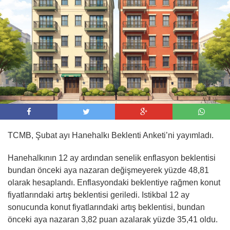
09:00 -
AJet, İstanbul ve Ankara’dan Tiran’a
sefer başlattı
TCMB, Şubat ayı Hanehalkı Beklenti Anketi’ni yayımladı.
Hanehalkının 12 ay ardından senelik enflasyon beklentisi
bundan önceki aya nazaran değişmeyerek yüzde 48,81
olarak hesaplandı. Enflasyondaki beklentiye rağmen konut
fiyatlarındaki artış beklentisi geriledi. Istikbal 12 ay
sonucunda konut fiyatlarındaki artış beklentisi, bundan
önceki aya nazaran 3,82 puan azalarak yüzde 35,41 oldu.