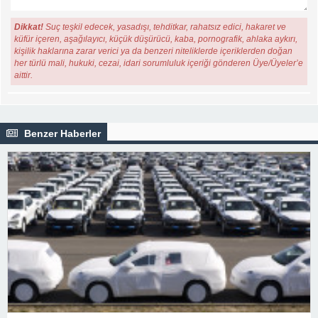
Dikkat!
Suç teşkil edecek, yasadışı, tehditkar, rahatsız edici, hakaret ve
küfür içeren, aşağılayıcı, küçük düşürücü, kaba, pornografik, ahlaka aykırı,
kişilik haklarına zarar verici ya da benzeri niteliklerde içeriklerden doğan
her türlü mali, hukuki, cezai, idari sorumluluk içeriği gönderen Üye/Üyeler’e
aittir.
Benzer Haberler