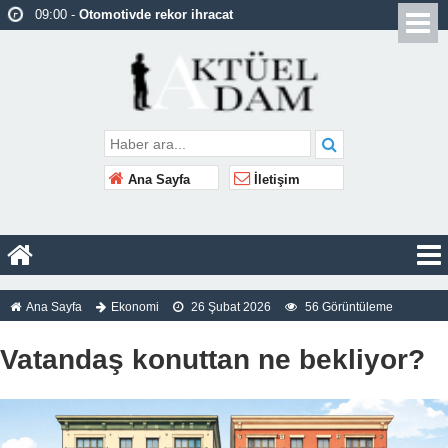
09:00 -
Otomotivde rekor ihracat
09:00 -
17 yaşındaki Yasemin’in davasından
kuma vahşeti çıktı!
09:00 -
Özgür Özel: Bir Pedro Sánchez
olamıyoruz
08:59 -
İstanbul’da trafik yoğunluğu yüzde 89’a
Ana Sayfa
İletişim
ulaştı
08:59 -
Hürmüz Boğazı’na alternatif rota var mı?
08:59 -
Sakarya’da uyuşturucu operasyonu: 2
tutuklama
Ana Sayfa
Ekonomi
26 Şubat 2026
56 Görüntüleme
08:59 -
Ankara’ya yeni spor merkezi
08:58 -
Finlandiya, nükleer silah ithalatına izin
Vatandaş konuttan ne bekliyor?
verecek
08:58 -
ABD İç Güvenlik Bakanı görevinden
ayrılacak