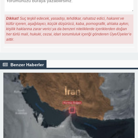
Dikkat!
Suç teşkil edecek, yasadışı, tehditkar, rahatsız edici, hakaret ve
küfür içeren, aşağılayıcı, küçük düşürücü, kaba, pornografik, ahlaka aykırı,
kişilik haklarına zarar verici ya da benzeri niteliklerde içeriklerden doğan
her türlü mali, hukuki, cezai, idari sorumluluk içeriği gönderen Üye/Üyeler’e
aittir.
Benzer Haberler