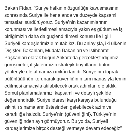
Bakan Fidan, “Suriye halkının özgürlüğe kavuşmasının
sonrasında Suriye ile her alanda ve düzeyde kapsamlı
temasları sürdürüyoruz. Suriye’nin kazanımlarının
korunması ve ilerletilmesi amacıyla yakın eş güdüm ve iş
birliğimizin daha da güçlendirilmesi konusu ile ilgili
Suriyeli kardeşlerimizle mutabıkız. Bu anlayışla, iki ülkenin
Dışişleri Bakanları, Müdafa Bakanları ve İstihbarat
Başkanları olarak bugün Ankara’da gerçekleştirdiğimiz
görüşmeler, ilişkilerimizin stratejik boyutlarını bütün
yönleriyle ele almamıza imkân tanıdı. Suriye’nin toprak
bütünlüğünün korunarak güvenliğinin tam manasıyla temin
edilmesi amacıyla atılabilecek ortak adımları ele aldık.
Somut planlamalarımızı kapsamlı ve detaylı şekilde
değerlendirdik. Suriye idaresi karşı karşıya bulunduğu
sıkıntılı sınamaların üstesinden gelebilecek azim ve
kararlılığa haizdir. Suriye’nin {güvenliğini}, Türkiye’nin
güvenliğinden ayrı görmüyoruz. Bu yolda, Suriyeli
kardeşlerimize birçok desteği vermeye devam edeceğiz”