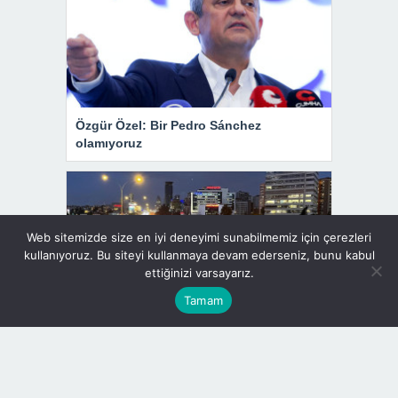
Özgür Özel: Bir Pedro Sánchez
olamıyoruz
Web sitemizde size en iyi deneyimi sunabilmemiz için çerezleri
kullanıyoruz. Bu siteyi kullanmaya devam ederseniz, bunu kabul
ettiğinizi varsayarız.
Tamam
İstanbul’da trafik yoğunluğu yüzde 89’a
ulaştı