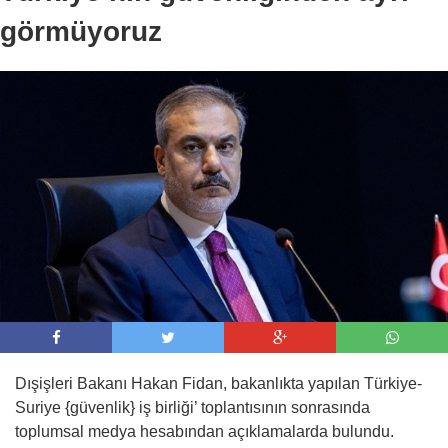
09:00 -
AJet, İstanbul ve Ankara’dan Tiran’a
görmüyoruz
sefer başlattı
Dışişleri Bakanı Hakan Fidan, bakanlıkta yapılan Türkiye-
Suriye {güvenlik} iş birliği’ toplantısının sonrasında
toplumsal medya hesabından açıklamalarda bulundu.