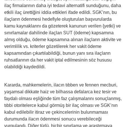
ilaç firmalarının daha iyi tedavi alternatifi sunduğunu, daha
etkili ilaç ürettiğini iddia ettikleri ifade edildi. SGK’nın, bu
ilaçların ödenmesi hedefiyle oluşturulan başvurularda
kamu kaynaklarını da gözeterek kanunun verilen {yetki} ve
sınırlamalar dahilinde ilaçları SUT (ödeme) kapsamına
almış olduğu, ödeme kapsamına alınan ilaçların aktivite ve
verimlilik vs. kriterler gözetilerek her vakit ödeme
kapsamından çıkartılabildiği, bunun yanı sıra ilaçların
ruhsatlarının da her vakit iptal edilmesinin söz hususu
olabildiği kaydedildi.
Kararda, mahkemelerin, ilacın tıbben ve fennen mecburi,
yaşamsal dikkate haiz ve bilhassa defalarca kez tesir ve
faydalı olması eşliğinde tüm faz çalışmalarını sonuçlanmış,
tıbbi otoritelerce kabul görmüş bir ilaç olması ve SGK’nın
kabul edilebilir itiraz ve çekincelerinin bulunmaması
durumunda ilacın ödenmesi sonucu verebileceği
vurgulandı. Diğer türlü, hiçbir sınırlama ve araştırmaya