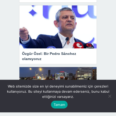
Özgür Özel: Bir Pedro Sánchez
olamıyoruz
Web sitemizde size en iyi deneyimi sunabilmemiz için çerezleri
kullanıyoruz. Bu siteyi kullanmaya devam ederseniz, bunu kabul
ettiğinizi varsayarız.
Tamam
İstanbul’da trafik yoğunluğu yüzde 89’a