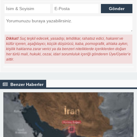
Dikkat!
Suç teşkil edecek, yasadışı, tehditkar, rahatsız edici, hakaret ve
küfür içeren, aşağılayıcı, küçük düşürücü, kaba, pornografik, ahlaka aykırı,
kişilik haklarına zarar verici ya da benzeri niteliklerde içeriklerden doğan
her türlü mali, hukuki, cezai, idari sorumluluk içeriği gönderen Üye/Üyeler’e
aittir.
Benzer Haberler