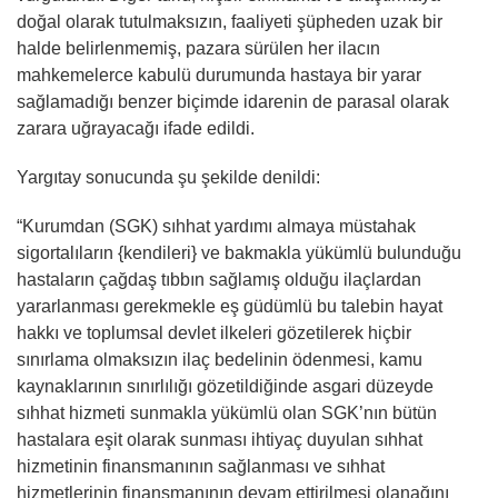
doğal olarak tutulmaksızın, faaliyeti şüpheden uzak bir
halde belirlenmemiş, pazara sürülen her ilacın
mahkemelerce kabulü durumunda hastaya bir yarar
sağlamadığı benzer biçimde idarenin de parasal olarak
zarara uğrayacağı ifade edildi.
Yargıtay sonucunda şu şekilde denildi:
“Kurumdan (SGK) sıhhat yardımı almaya müstahak
sigortalıların {kendileri} ve bakmakla yükümlü bulunduğu
hastaların çağdaş tıbbın sağlamış olduğu ilaçlardan
yararlanması gerekmekle eş güdümlü bu talebin hayat
hakkı ve toplumsal devlet ilkeleri gözetilerek hiçbir
sınırlama olmaksızın ilaç bedelinin ödenmesi, kamu
kaynaklarının sınırlılığı gözetildiğinde asgari düzeyde
sıhhat hizmeti sunmakla yükümlü olan SGK’nın bütün
hastalara eşit olarak sunması ihtiyaç duyulan sıhhat
hizmetinin finansmanının sağlanması ve sıhhat
hizmetlerinin finansmanının devam ettirilmesi olanağını