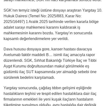
SGK’nın temyiz isteği üstüne dosyayı araştıran Yargıtay 10.
Hukuk Dairesi (Temel No: 2025/883, Karar No:
2025/16497) 1 Aralık 2025 tarihinde verilen kararla bölge
adalet sarayı mahkemesi kararını kaldırarak iş
mahkemesinin kararını bozdu. Yargıtay’ın sonucunda
kapsamlı değerlendirmelere yer verildi.
Dava hususu dosyaya gore, kanser hastası davacıya
Avelumab faktör maddeli B… isimli ilaç amacıyla rapor
düzenlendi. SGK, Sıhhat Bakanlığı Türkiye İlaç ve Tıbbi
Aygıt Kurumu doğrultusundan makul görülmekle eş
güdümlü ilaç SUT kapsamında yer almadığı sebebi öne
sürülerek bedelini karşılamadı.
Yargıtay sonucunda, çağdaş tıbbın gelişimi eşliğinde
hastalıkların teşhisi ve tespit edilen hastalıklara dair ilaç
firmalarının emekleri ile yeni kuşak ilaçların hastaların
tüketimine sunulmuş olduğu, aynı hastalığa dair değişik