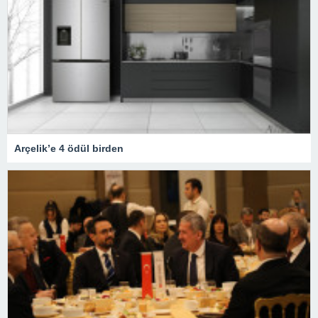
Arçelik’e 4 ödül birden