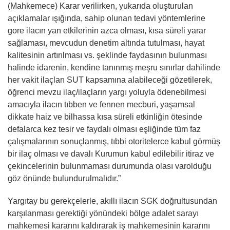
(Mahkemece) Karar verilirken, yukarıda oluşturulan
açıklamalar ışığında, sahip olunan tedavi yöntemlerine
gore ilacın yan etkilerinin azca olması, kısa süreli yarar
sağlaması, mevcudun denetim altında tutulması, hayat
kalitesinin artırılması vs. şeklinde faydasının bulunması
halinde idarenin, kendine tanınmış meşru sınırlar dahilinde
her vakit ilaçları SUT kapsamına alabileceği gözetilerek,
öğrenci mevzu ilaç/ilaçların yargı yoluyla ödenebilmesi
amacıyla ilacın tıbben ve fennen mecburi, yaşamsal
dikkate haiz ve bilhassa kısa süreli etkinliğin ötesinde
defalarca kez tesir ve faydalı olması eşliğinde tüm faz
çalışmalarının sonuçlanmış, tıbbi otoritelerce kabul görmüş
bir ilaç olması ve davalı Kurumun kabul edilebilir itiraz ve
çekincelerinin bulunmaması durumunda olası varolduğu
göz önünde bulundurulmalıdır.”
Yargıtay bu gerekçelerle, akıllı ilacın SGK doğrultusundan
karşılanması gerektiği yönündeki bölge adalet sarayı
mahkemesi kararını kaldırarak iş mahkemesinin kararını