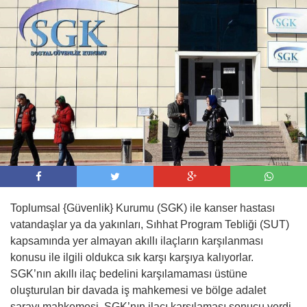
09:00 -
AJet, İstanbul ve Ankara’dan Tiran’a
sefer başlattı
Toplumsal {Güvenlik} Kurumu (SGK) ile kanser hastası
vatandaşlar ya da yakınları, Sıhhat Program Tebliği (SUT)
kapsamında yer almayan akıllı ilaçların karşılanması
konusu ile ilgili oldukca sık karşı karşıya kalıyorlar.
SGK’nın akıllı ilaç bedelini karşılamaması üstüne
oluşturulan bir davada iş mahkemesi ve bölge adalet
sarayı mahkemesi, SGK’nın ilacı karşılaması sonucu verdi.