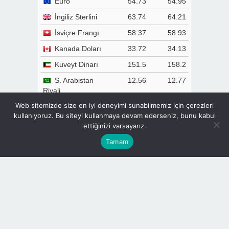
Euro
54.73
54.95
İngiliz Sterlini
63.74
64.21
İsviçre Frangı
58.37
58.93
Kanada Doları
33.72
34.13
Kuveyt Dinarı
151.5
158.2
S. Arabistan
12.56
12.77
Riyali
Web sitemizde size en iyi deneyimi sunabilmemiz için çerezleri
Rus Rublesi
0.574
0.582
kullanıyoruz. Bu siteyi kullanmaya devam ederseniz, bunu kabul
Çin Yuanı
7.003
7.095
ettiğinizi varsayarız.
Pakistan Rupisi
0.170
0.172
Tamam
TCMB Döviz Kurları & Döviz Çevirici
Gazete Manşetleri
Gizlilik Politikası
Günlük Burç Yorumları
Haber Gönder