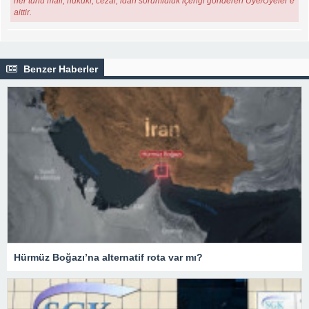
her türlü mali, hukuki, cezai, idari sorumluluk içeriği gönderen Üye/Üyeler’e
aittir.
Benzer Haberler
Hürmüz Boğazı’na alternatif rota var mı?