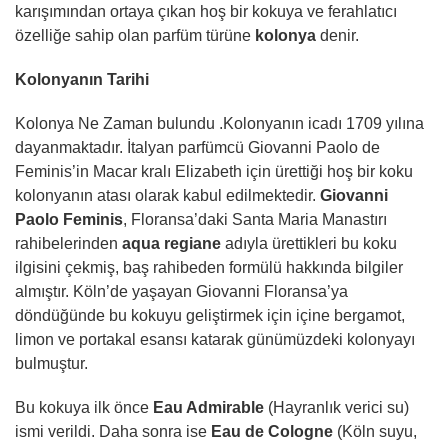
karışımından ortaya çıkan hoş bir kokuya ve ferahlatıcı
özelliğe sahip olan parfüm türüne
kolonya
denir.
Kolonyanın Tarihi
Kolonya Ne Zaman bulundu .Kolonyanın icadı 1709 yılına
dayanmaktadır. İtalyan parfümcü Giovanni Paolo de
Feminis’in Macar kralı Elizabeth için ürettiği hoş bir koku
kolonyanın atası olarak kabul edilmektedir.
Giovanni
Paolo Feminis
, Floransa’daki Santa Maria Manastırı
rahibelerinden
aqua regiane
adıyla ürettikleri bu koku
ilgisini çekmiş, baş rahibeden formülü hakkında bilgiler
almıştır. Köln’de yaşayan Giovanni Floransa’ya
döndüğünde bu kokuyu geliştirmek için içine bergamot,
limon ve portakal esansı katarak günümüzdeki kolonyayı
bulmuştur.
Bu kokuya ilk önce
Eau Admirable
(Hayranlık verici su)
ismi verildi. Daha sonra ise
Eau de Cologne
(Köln suyu,