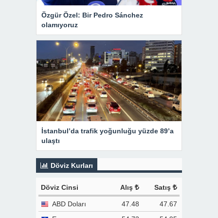
Özgür Özel: Bir Pedro Sánchez
olamıyoruz
İstanbul’da trafik yoğunluğu yüzde 89’a
ulaştı
Döviz Kurları
Döviz Cinsi
Alış
Satış
ABD Doları
47.48
47.67