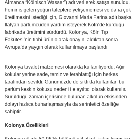
Almanca “Kölnisch Wasser”) adı verilerek satışa sunuldu.
Feminis gelen yoğun taleplere yetişememesi ve daha çok
üretilmesini istediği için, Giovanni Maria Farina adlı başka
İtalyan parfümcüden yardım isteyerek Köln’de kurduğu
fabrikada üretimini sürdürdü. Kolonya, Köln Tıp
Fakütesi’nin tıbbi ürün olarak onayını aldıktan sonra
Avrupa’da yaygın olarak kullanılmaya başlandı.
Kolonya tuvalet malzemesi olarakta kullanılıyordu. Ağır
kokular yerine sade, temiz ve ferahlattığı için herkes
tarafından sevildi. Günümüzde de sıklıkla kullanılan bu
parfüm keskin kokusu nedeni ile ayıltıcı olarak kullanılır.
Sürüldüğü zaman içerisinde bulunan alkolün etkisinden
dolayı hızlıca buharlaşmasıyla da serinletici özelliğe
sahiptir.
Kolonya Özellikleri
Kolonya yüzde 80-96’lık bölümü etil alkol, kalan kısmı ise