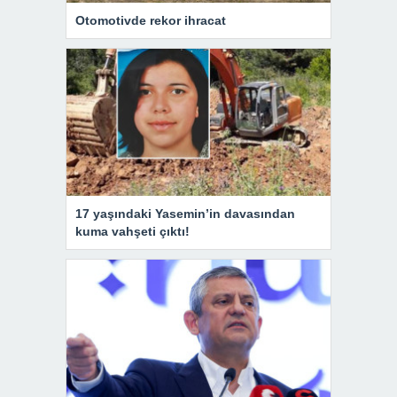
Otomotivde rekor ihracat
17 yaşındaki Yasemin’in davasından
kuma vahşeti çıktı!