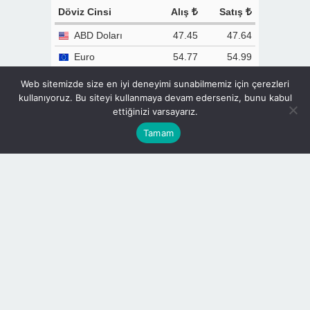
Döviz Cinsi
Alış
Satış
ABD Doları
47.45
47.64
Euro
54.77
54.99
İngiliz Sterlini
63.80
64.27
Web sitemizde size en iyi deneyimi sunabilmemiz için çerezleri
kullanıyoruz. Bu siteyi kullanmaya devam ederseniz, bunu kabul
İsviçre Frangı
58.47
59.02
ettiğinizi varsayarız.
Kanada Doları
33.59
33.99
Tamam
Kuveyt Dinarı
151.4
158.1
S. Arabistan
12.54
12.76
Riyali
Rus Rublesi
0.583
0.591
Çin Yuanı
6.996
7.088
Pakistan Rupisi
0.170
0.172
TCMB Döviz Kurları & Döviz Çevirici