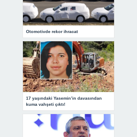
Otomotivde rekor ihracat
17 yaşındaki Yasemin’in davasından
kuma vahşeti çıktı!