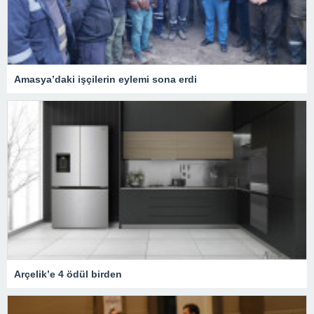
Amasya’daki işçilerin eylemi sona erdi
Arçelik’e 4 ödül birden