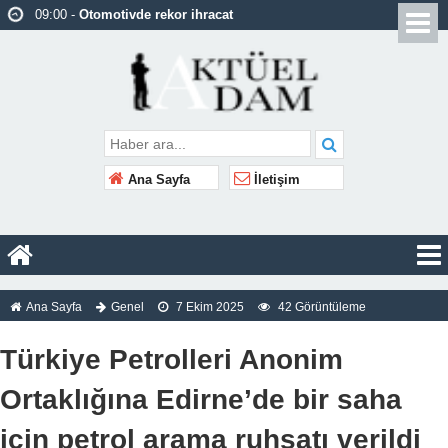
09:00 -
Otomotivde rekor ihracat
09:00 -
17 yaşındaki Yasemin’in davasından
kuma vahşeti çıktı!
09:00 -
Özgür Özel: Bir Pedro Sánchez
olamıyoruz
08:59 -
İstanbul’da trafik yoğunluğu yüzde 89’a
Ana Sayfa
İletişim
ulaştı
08:59 -
Hürmüz Boğazı’na alternatif rota var mı?
08:59 -
Sakarya’da uyuşturucu operasyonu: 2
tutuklama
Ana Sayfa
Genel
7 Ekim 2025
42 Görüntüleme
08:59 -
Ankara’ya yeni spor merkezi
08:58 -
Finlandiya, nükleer silah ithalatına izin
Türkiye Petrolleri Anonim
verecek
Ortaklığına Edirne’de bir saha
08:58 -
ABD İç Güvenlik Bakanı görevinden
için petrol arama ruhsatı verildi
ayrılacak