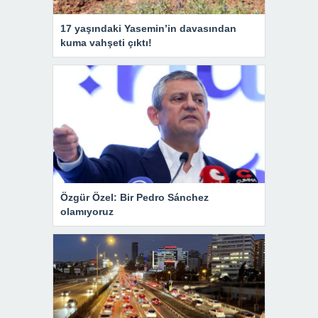
17 yaşındaki Yasemin’in davasından
kuma vahşeti çıktı!
Özgür Özel: Bir Pedro Sánchez
olamıyoruz