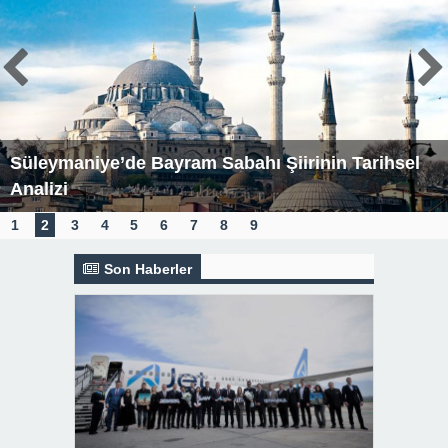
Süleymaniye’de Bayram Sabahı Şiirinin Tarihsel
Analizi
1
2
3
4
5
6
7
8
9
Son Haberler