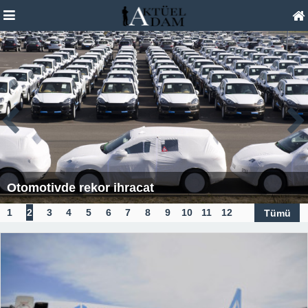
Otomotivde rekor ihracat
1
2
3
4
5
6
7
8
9
10
11
12
Tümü
13
14
15