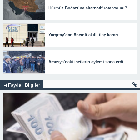
Hürmüz Boğazı’na alternatif rota var mı?
Yargıtay’dan önemli akıllı ilaç kararı
Amasya’daki işçilerin eylemi sona erdi
Faydalı Bilgiler