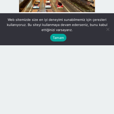
İstanbul’da trafik yoğunluğu yüzde 89’a
Web sitemizde size en iyi deneyimi sunabilmemiz için çerezleri
ulaştı
kullanıyoruz. Bu siteyi kullanmaya devam ederseniz, bunu kabul
ettiğinizi varsayarız.
Döviz Kurları
Tamam
Döviz Cinsi
Alış
Satış
ABD Doları
47.45
47.64
Euro
54.77
54.99
İngiliz Sterlini
63.80
64.27
İsviçre Frangı
58.47
59.02
Kanada Doları
33.59
33.99
Kuveyt Dinarı
151.4
158.1
S. Arabistan
12.54
12.76
Riyali