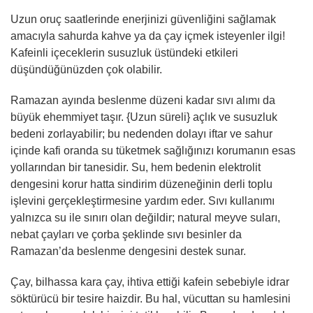
Uzun oruç saatlerinde enerjinizi güvenliğini sağlamak
amacıyla sahurda kahve ya da çay içmek isteyenler ilgi!
Kafeinli içeceklerin susuzluk üstündeki etkileri
düşündüğünüzden çok olabilir.
Ramazan ayında beslenme düzeni kadar sıvı alımı da
büyük ehemmiyet taşır. {Uzun süreli} açlık ve susuzluk
bedeni zorlayabilir; bu nedenden dolayı iftar ve sahur
içinde kafi oranda su tüketmek sağlığınızı korumanın esas
yollarından bir tanesidir. Su, hem bedenin elektrolit
dengesini korur hatta sindirim düzeneğinin derli toplu
işlevini gerçekleştirmesine yardım eder. Sıvı kullanımı
yalnızca su ile sınırı olan değildir; natural meyve suları,
nebat çayları ve çorba şeklinde sıvı besinler da
Ramazan’da beslenme dengesini destek sunar.
Çay, bilhassa kara çay, ihtiva ettiği kafein sebebiyle idrar
söktürücü bir tesire haizdir. Bu hal, vücuttan su hamlesini