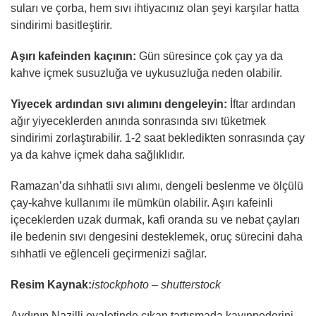
suları ve çorba, hem sıvı ihtiyacınız olan şeyi karşılar hatta
sindirimi basitleştirir.
Aşırı kafeinden kaçının:
Gün süresince çok çay ya da
kahve içmek susuzluğa ve uykusuzluğa neden olabilir.
Yiyecek ardından sıvı alımını dengeleyin:
İftar ardından
ağır yiyeceklerden anında sonrasında sıvı tüketmek
sindirimi zorlaştırabilir. 1-2 saat bekledikten sonrasında çay
ya da kahve içmek daha sağlıklıdır.
Ramazan’da sıhhatli sıvı alımı, dengeli beslenme ve ölçülü
çay-kahve kullanımı ile mümkün olabilir. Aşırı kafeinli
içeceklerden uzak durmak, kafi oranda su ve nebat çayları
ile bedenin sıvı dengesini desteklemek, oruç sürecini daha
sıhhatli ve eğlenceli geçirmenizi sağlar.
Resim Kaynak:
istockphoto – shutterstock
Aydının Nazilli eyaletinde çıkan tartışmada kayınpederini