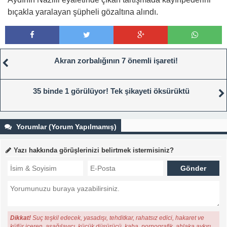
bıçakla yaralayan şüpheli gözaltına alındı.
Akran zorbalığının 7 önemli işareti!
35 binde 1 görülüyor! Tek şikayeti öksürüktü
Yorumlar (Yorum Yapılmamış)
Yazı hakkında görüşlerinizi belirtmek istermisiniz?
Dikkat!
Suç teşkil edecek, yasadışı, tehditkar, rahatsız edici, hakaret ve
küfür içeren, aşağılayıcı, küçük düşürücü, kaba, pornografik, ahlaka aykırı,