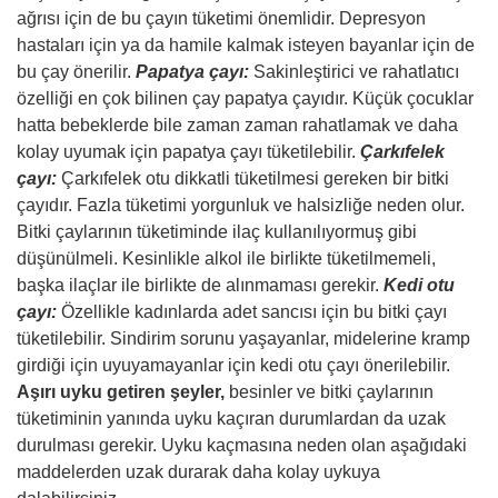
ağrısı için de bu çayın tüketimi önemlidir. Depresyon
hastaları için ya da hamile kalmak isteyen bayanlar için de
bu çay önerilir.
Papatya çayı:
Sakinleştirici ve rahatlatıcı
özelliği en çok bilinen çay papatya çayıdır. Küçük çocuklar
hatta bebeklerde bile zaman zaman rahatlamak ve daha
kolay uyumak için papatya çayı tüketilebilir.
Çarkıfelek
çayı:
Çarkıfelek otu dikkatli tüketilmesi gereken bir bitki
çayıdır. Fazla tüketimi yorgunluk ve halsizliğe neden olur.
Bitki çaylarının tüketiminde ilaç kullanılıyormuş gibi
düşünülmeli. Kesinlikle alkol ile birlikte tüketilmemeli,
başka ilaçlar ile birlikte de alınmaması gerekir.
Kedi otu
çayı:
Özellikle kadınlarda adet sancısı için bu bitki çayı
tüketilebilir. Sindirim sorunu yaşayanlar, midelerine kramp
girdiği için uyuyamayanlar için kedi otu çayı önerilebilir.
Aşırı uyku getiren şeyler,
besinler ve bitki çaylarının
tüketiminin yanında uyku kaçıran durumlardan da uzak
durulması gerekir. Uyku kaçmasına neden olan aşağıdaki
maddelerden uzak durarak daha kolay uykuya