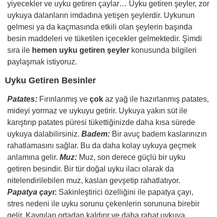
yiyecekler ve uyku getiren çaylar… Uyku getiren şeyler, zor
uykuya dalanların imdadına yetişen şeylerdir. Uykunun
gelmesi ya da kaçmasında etkili olan şeylerin başında
besin maddeleri ve tüketilen içecekler gelmektedir. Şimdi
sıra ile
hemen uyku getiren şeyler
konusunda bilgileri
paylaşmak istiyoruz.
Uyku Getiren Besinler
Patates:
Fırınlanmış ve
çok
az yağ ile hazırlanmış patates,
mideyi yormaz ve uykuyu getirir. Uykuya yakın süt ile
karıştırıp patates püresi tükettiğinizde daha kısa sürede
uykuya dalabilirsiniz.
Badem:
Bir avuç badem kaslarınızın
rahatlamasını sağlar. Bu da daha kolay uykuya geçmek
anlamına gelir.
Muz:
Muz, son derece güçlü bir uyku
getiren besindir. Bir tür doğal uyku ilacı olarak da
nitelendirilebilen muz, kasları gevşetip rahatlatıyor.
Papatya çayı
:
Sakinleştirici özelliğini ile papatya çayı,
stres nedeni ile uyku sorunu çekenlerin sorununa birebir
gelir. Kaygıları ortadan kaldırır ve daha rahat uykuya