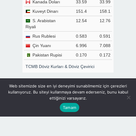
Kanada Doları
33.59
33.99
Kuveyt Dinarı
151.4
158.1
S. Arabistan
12.54
12.76
Riyali
Rus Rublesi
0.583
0.591
Çin Yuanı
6.996
7.088
Pakistan Rupisi
0.170
0.172
TCMB Döviz Kurları & Döviz Çevirici
Web sitemizde size en iyi deneyimi sunabilmemiz için çerezleri
Gazete Manşetleri
kullanıyoruz. Bu siteyi kullanmaya devam ederseniz, bunu kabul
Gizlilik Politikası
ettiğinizi varsayarız.
Günlük Burç Yorumları
Haber Gönder
Tamam
Hakkımızda
İletişim
Sitene Ekle
TCMB Döviz Kurları & Döviz Çevirici
Tüm Manşetler