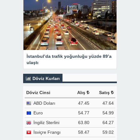
İstanbul’da trafik yoğunluğu yüzde 89’a
ulaştı
Döviz Kurları
Döviz Cinsi
Alış
Satış
ABD Doları
47.45
47.64
Euro
54.77
54.99
İngiliz Sterlini
63.80
64.27
İsviçre Frangı
58.47
59.02