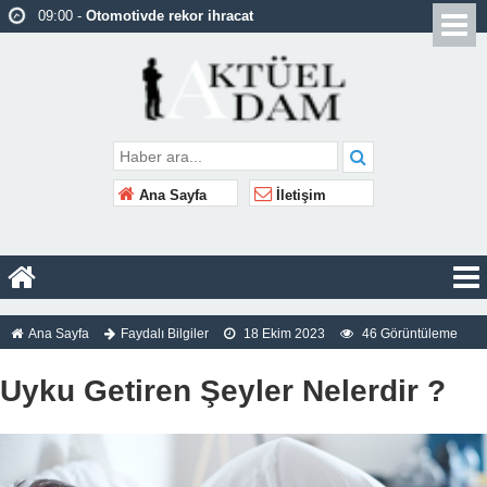
09:00 -
Otomotivde rekor ihracat
09:00 -
17 yaşındaki Yasemin’in davasından
kuma vahşeti çıktı!
09:00 -
Özgür Özel: Bir Pedro Sánchez
olamıyoruz
08:59 -
İstanbul’da trafik yoğunluğu yüzde 89’a
Ana Sayfa
İletişim
ulaştı
08:59 -
Hürmüz Boğazı’na alternatif rota var mı?
08:59 -
Sakarya’da uyuşturucu operasyonu: 2
tutuklama
Ana Sayfa
Faydalı Bilgiler
18 Ekim 2023
46 Görüntüleme
08:59 -
Ankara’ya yeni spor merkezi
08:58 -
Finlandiya, nükleer silah ithalatına izin
Uyku Getiren Şeyler Nelerdir ?
verecek
08:58 -
ABD İç Güvenlik Bakanı görevinden
ayrılacak