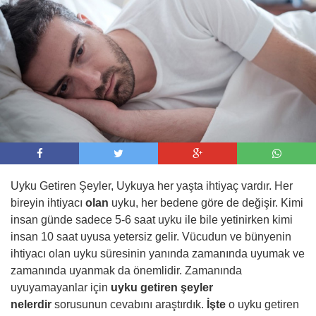
09:00 -
AJet, İstanbul ve Ankara’dan Tiran’a
sefer başlattı
Uyku Getiren Şeyler, Uykuya her yaşta ihtiyaç vardır. Her
bireyin ihtiyacı
olan
uyku, her bedene göre de değişir. Kimi
insan günde sadece 5-6 saat uyku ile bile yetinirken kimi
insan 10 saat uyusa yetersiz gelir. Vücudun ve bünyenin
ihtiyacı olan uyku süresinin yanında zamanında uyumak ve
zamanında uyanmak da önemlidir. Zamanında
uyuyamayanlar için
uyku getiren şeyler
nelerdir
sorusunun cevabını araştırdık.
İşte
o uyku getiren