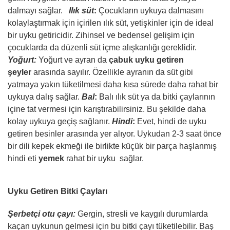
dalmayı sağlar.
Ilık süt
:
Çocukların uykuya dalmasını
kolaylaştırmak için içirilen ılık süt, yetişkinler için de ideal
bir uyku getiricidir. Zihinsel ve bedensel gelişim için
çocuklarda da düzenli süt içme alışkanlığı gereklidir.
Yoğurt:
Yoğurt ve ayran da
çabuk uyku getiren
şeyler
arasında sayılır. Özellikle ayranın da süt gibi
yatmaya yakın tüketilmesi daha kısa sürede daha rahat bir
uykuya dalış sağlar.
Bal
:
Balı ılık süt ya da bitki çaylarının
içine tat vermesi için karıştırabilirsiniz. Bu şekilde daha
kolay uykuya geçiş sağlanır.
Hindi
:
Evet, hindi de uyku
getiren besinler arasında yer alıyor. Uykudan 2-3 saat önce
bir dili kepek ekmeği ile birlikte küçük bir parça haşlanmış
hindi eti
yemek
rahat bir uyku sağlar.
Uyku Getiren Bitki Çayları
Şerbetçi otu çayı:
Gergin, stresli ve kaygılı durumlarda
kaçan uykunun gelmesi için bu bitki çayı tüketilebilir. Baş